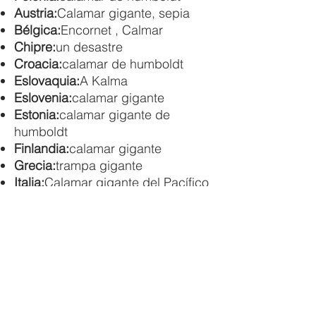
Austria:
Calamar gigante, sepia
Bélgica:
Encornet , Calmar
Chipre:
un desastre
Croacia:
calamar de humboldt
Eslovaquia:
A Kalma
Eslovenia:
calamar gigante
Estonia:
calamar gigante de
humboldt
Finlandia:
calamar gigante
Grecia:
trampa gigante
Italia:
Calamar gigante del Pacífico
Lituania:
calamar volador gigante
común
Países Bajos:
Calamar punta de
flecha
República Checa:
Calamares
Suecia:
pulpo de diez brazos
Japón:
Amerikaooakaika, Amerika-