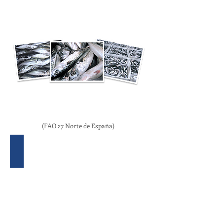
PESCADO DE
CAPTURAS LOCALES
ESPAÑOLAS
TIERRA CONGELADA
(FAO 27 Norte de España)
Atlantic Mackerel
Scomber
scombrus