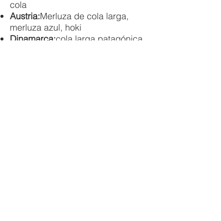
cola
Austria:
Merluza de cola larga,
merluza azul, hoki
Dinamarca:
cola larga patagónica
Eslovenia:
cola patagónica
Estonia:
Marga de látigo argentina
Finlandia:
hoki patagónico, hoki
chileno
Grecia:
Granadero
Hungría:
granate bruto, hoki,
granate del Atlántico norte,
granate patagónico
Eslovaquia:
espalda patagónsky
Italia:
Nasello patagónico ,
merluzzo patagonico
Lituania:
bacalao de cola larga
americano
Países Bajos:
Merluza de cola
larga
República Checa:
Hoki Patagónico